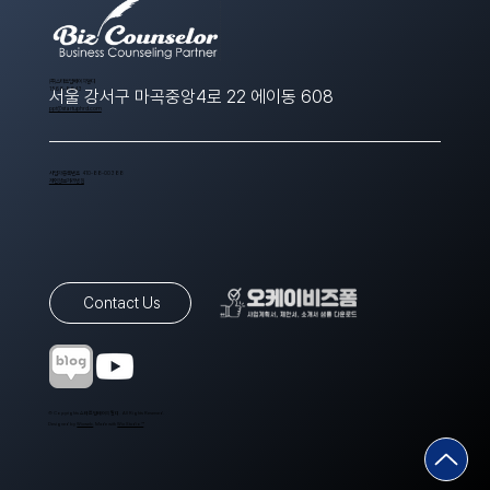
​(주)스타트업에이치알디
1566-8643
서울 강서구 마곡중앙4로 22 에이동 608
ppt@startuphrd.com
사업자등록번호 410-88-00388
개인정보처리방침
Contact Us
© Copyrights 스타트업에이치알디. All Rights Reserved.
Designed by
Wixweb
. Made with
Wix Studio™