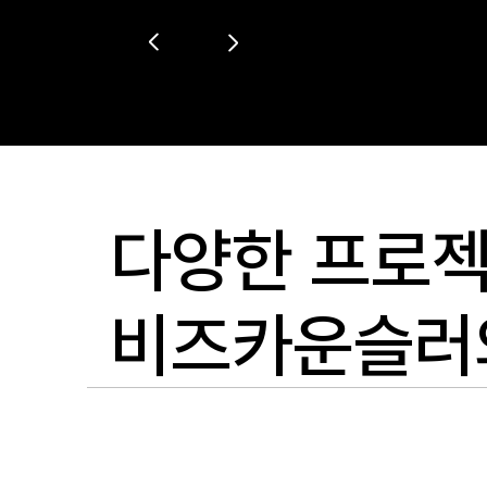
다양한 프로젝
비즈카운슬러