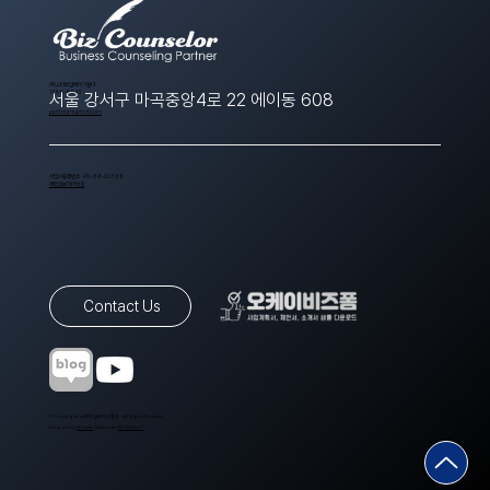
​(주)스타트업에이치알디
1566-8643
서울 강서구 마곡중앙4로 22 에이동 608
ppt@startuphrd.com
사업자등록번호 410-88-00388
개인정보처리방침
Contact Us
© Copyrights 스타트업에이치알디. All Rights Reserved.
Designed by
Wixweb
. Made with
Wix Studio™