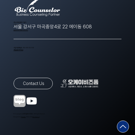
​(주)스타트업에이치알디
1566-8643
서울 강서구 마곡중앙4로 22 에이동 608
ppt@startuphrd.com
사업자등록번호 410-88-00388
개인정보처리방침
Contact Us
© Copyrights 스타트업에이치알디. All Rights Reserved.
Designed by
Wixweb
. Made with
Wix Studio™