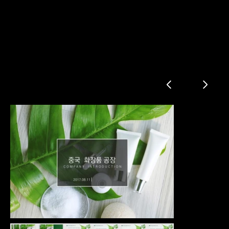
화장품 공장 회사소개서
공장 소개
소개
연혁
전경
설계도
조직도
제품 라인
유통 방법
총판 및 대리상