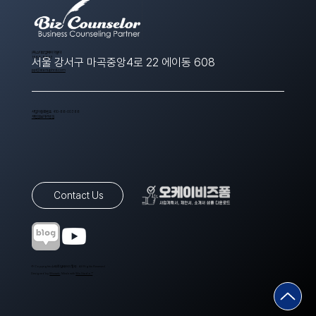
​(주)스타트업에이치알디
1566-8643
서울 강서구 마곡중앙4로 22 에이동 608
ppt@startuphrd.com
사업자등록번호 410-88-00388
개인정보처리방침
Contact Us
© Copyrights 스타트업에이치알디. All Rights Reserved.
Designed by
Wixweb
. Made with
Wix Studio™