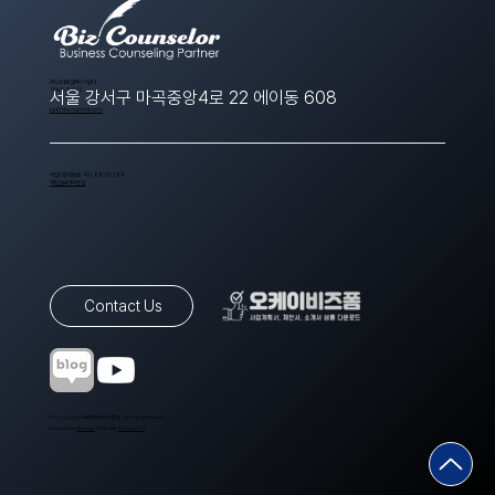
​(주)스타트업에이치알디
1566-8643
서울 강서구 마곡중앙4로 22 에이동 608
ppt@startuphrd.com
사업자등록번호 410-88-00388
개인정보처리방침
Contact Us
© Copyrights 스타트업에이치알디. All Rights Reserved.
Designed by
Wixweb
. Made with
Wix Studio™