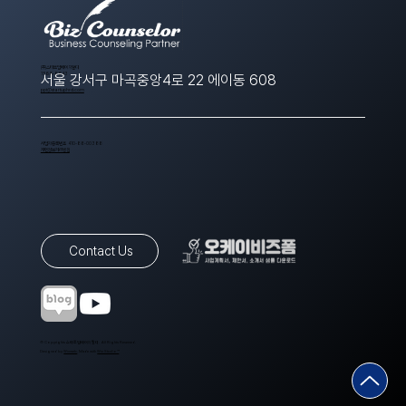
​(주)스타트업에이치알디
1566-8643
서울 강서구 마곡중앙4로 22 에이동 608
ppt@startuphrd.com
사업자등록번호 410-88-00388
개인정보처리방침
Contact Us
© Copyrights 스타트업에이치알디. All Rights Reserved.
Designed by
Wixweb
. Made with
Wix Studio™