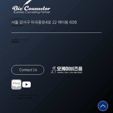
​(주)스타트업에이치알디
1566-8643
서울 강서구 마곡중앙4로 22 에이동 608
ppt@startuphrd.com
사업자등록번호 410-88-00388
개인정보처리방침
Contact Us
© Copyrights 스타트업에이치알디. All Rights Reserved.
Designed by
Wixweb
. Made with
Wix Studio™