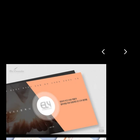
OEM 제조 플랫폼 사업계획서
Problem
solution
competition
market size
business model
business 범위
milestone
team