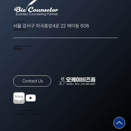
​(주)스타트업에이치알디
1566-8643
서울 강서구 마곡중앙4로 22 에이동 608
ppt@startuphrd.com
사업자등록번호 410-88-00388
개인정보처리방침
Contact Us
© Copyrights 스타트업에이치알디. All Rights Reserved.
Designed by
Wixweb
. Made with
Wix Studio™