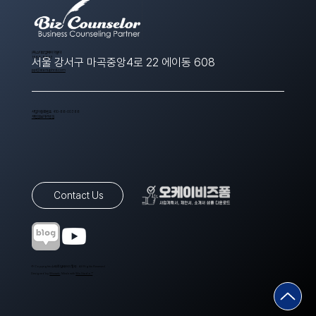
​(주)스타트업에이치알디
1566-8643
서울 강서구 마곡중앙4로 22 에이동 608
ppt@startuphrd.com
사업자등록번호 410-88-00388
개인정보처리방침
Contact Us
© Copyrights 스타트업에이치알디. All Rights Reserved.
Designed by
Wixweb
. Made with
Wix Studio™