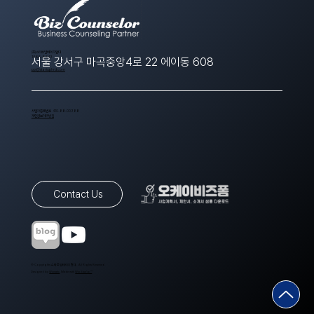
​(주)스타트업에이치알디
1566-8643
서울 강서구 마곡중앙4로 22 에이동 608
ppt@startuphrd.com
사업자등록번호 410-88-00388
개인정보처리방침
Contact Us
© Copyrights 스타트업에이치알디. All Rights Reserved.
Designed by
Wixweb
. Made with
Wix Studio™