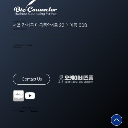
​(주)스타트업에이치알디
1566-8643
서울 강서구 마곡중앙4로 22 에이동 608
ppt@startuphrd.com
사업자등록번호 410-88-00388
개인정보처리방침
Contact Us
© Copyrights 스타트업에이치알디. All Rights Reserved.
Designed by
Wixweb
. Made with
Wix Studio™