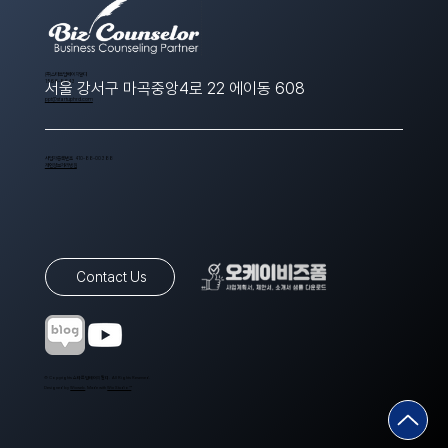
​(주)스타트업에이치알디
1566-8643
서울 강서구 마곡중앙4로 22 에이동 608
ppt@startuphrd.com
사업자등록번호 410-88-00388
개인정보처리방침
Contact Us
© Copyrights 스타트업에이치알디. All Rights Reserved.
Designed by
Wixweb
. Made with
Wix Studio™