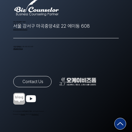
​(주)스타트업에이치알디
1566-8643
서울 강서구 마곡중앙4로 22 에이동 608
ppt@startuphrd.com
사업자등록번호 410-88-00388
개인정보처리방침
Contact Us
© Copyrights 스타트업에이치알디. All Rights Reserved.
Designed by
Wixweb
. Made with
Wix Studio™