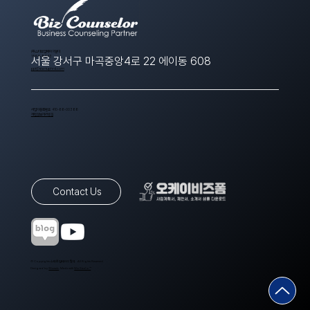
​(주)스타트업에이치알디
1566-8643
서울 강서구 마곡중앙4로 22 에이동 608
ppt@startuphrd.com
사업자등록번호 410-88-00388
개인정보처리방침
Contact Us
© Copyrights 스타트업에이치알디. All Rights Reserved.
Designed by
Wixweb
. Made with
Wix Studio™