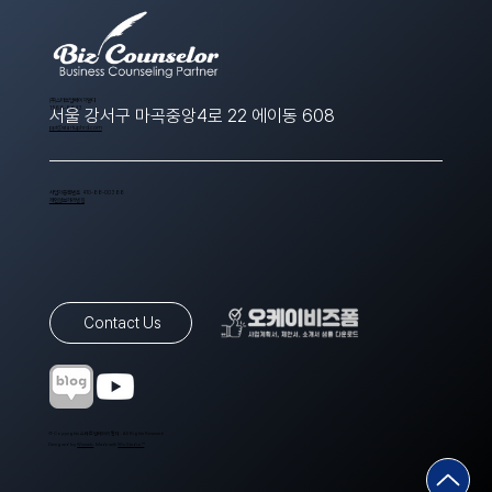
​(주)스타트업에이치알디
1566-8643
서울 강서구 마곡중앙4로 22 에이동 608
ppt@startuphrd.com
사업자등록번호 410-88-00388
개인정보처리방침
Contact Us
© Copyrights 스타트업에이치알디. All Rights Reserved.
Designed by
Wixweb
. Made with
Wix Studio™