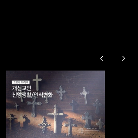
교회 신앙생활 발표자료
지난 주일예배 드린 형태
코로나19 종식 후 본인의 예배 형태 예상
온라인/방송/가정 예배 시 소감
온라인/방송/가정 예배와 대면 예배 비교
주일성수에 대한 의견
코로나19 상황에서의 신앙생활 관련 어려운 점
코로나19 이후 교회가 강황해야 할 사항
코로나19 종식 이후 목회 중점 사항
주일예배 시 온라인 운영 여부
온라인 교회 다닐 의향(개신교인)
코로나19 이후 증가한 신앙생활 관련 관심 사항
코로나19 상황에서 출석 교회가 한 사회적 행동
정부/지차체의 종교집화 자제 권고에 대한 의견
코로나19 상황 중 언론/여론의 개신교 비판에 대한 의견