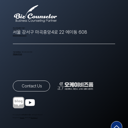
​(주)스타트업에이치알디
1566-8643
서울 강서구 마곡중앙4로 22 에이동 608
ppt@startuphrd.com
사업자등록번호 410-88-00388
개인정보처리방침
Contact Us
© Copyrights 스타트업에이치알디. All Rights Reserved.
Designed by
Wixweb
. Made with
Wix Studio™