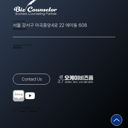
​(주)스타트업에이치알디
1566-8643
서울 강서구 마곡중앙4로 22 에이동 608
ppt@startuphrd.com
사업자등록번호 410-88-00388
개인정보처리방침
Contact Us
© Copyrights 스타트업에이치알디. All Rights Reserved.
Designed by
Wixweb
. Made with
Wix Studio™