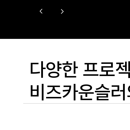
다양한 프로젝
비즈카운슬러