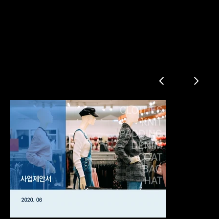
의류생산 납품 사업제안서
제안 요약
제안 배경
상세 제안
생산공정
대금지급
제안사 소개