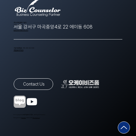
​(주)스타트업에이치알디
1566-8643
서울 강서구 마곡중앙4로 22 에이동 608
ppt@startuphrd.com
사업자등록번호 410-88-00388
개인정보처리방침
Contact Us
© Copyrights 스타트업에이치알디. All Rights Reserved.
Designed by
Wixweb
. Made with
Wix Studio™