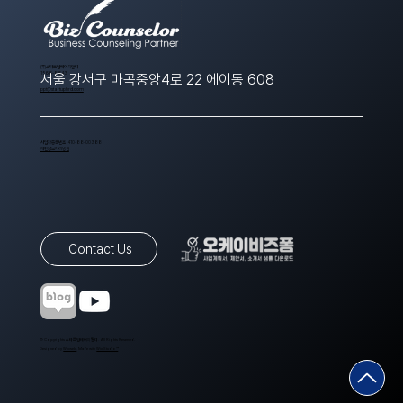
​(주)스타트업에이치알디
1566-8643
서울 강서구 마곡중앙4로 22 에이동 608
ppt@startuphrd.com
사업자등록번호 410-88-00388
개인정보처리방침
Contact Us
© Copyrights 스타트업에이치알디. All Rights Reserved.
Designed by
Wixweb
. Made with
Wix Studio™