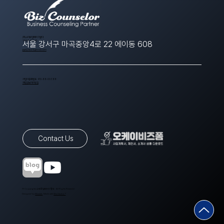
​(주)스타트업에이치알디
1566-8643
서울 강서구 마곡중앙4로 22 에이동 608
ppt@startuphrd.com
사업자등록번호 410-88-00388
개인정보처리방침
Contact Us
© Copyrights 스타트업에이치알디. All Rights Reserved.
Designed by
Wixweb
. Made with
Wix Studio™