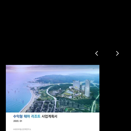
수익형 리조트 분양계획서
사업개요
입지환경
토지확보계획
인허가 진행일정
사업추진계획
사업추진 금융구도
분양계획
분양 잔여물량 소진계획
본마케팅
사전마케팅
분양 특화전략
단점 극복방안
주변개발 현황