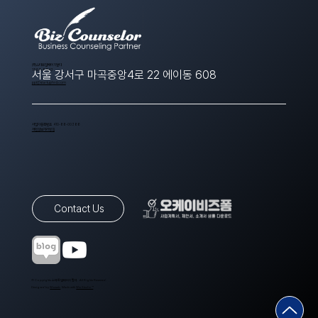
​(주)스타트업에이치알디
1566-8643
서울 강서구 마곡중앙4로 22 에이동 608
ppt@startuphrd.com
사업자등록번호 410-88-00388
개인정보처리방침
Contact Us
© Copyrights 스타트업에이치알디. All Rights Reserved.
Designed by
Wixweb
. Made with
Wix Studio™