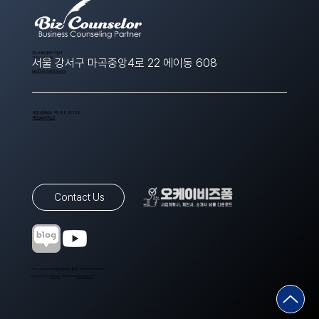
​(주)스타트업에이치알디
1566-8643
서울 강서구 마곡중앙4로 22 에이동 608
ppt@startuphrd.com
사업자등록번호 410-88-00388
개인정보처리방침
Contact Us
© Copyrights 스타트업에이치알디. All Rights Reserved.
Designed by
Wixweb
. Made with
Wix Studio™