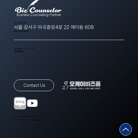
​(주)스타트업에이치알디
1566-8643
서울 강서구 마곡중앙4로 22 에이동 608
ppt@startuphrd.com
사업자등록번호 410-88-00388
개인정보처리방침
Contact Us
© Copyrights 스타트업에이치알디. All Rights Reserved.
Designed by
Wixweb
. Made with
Wix Studio™