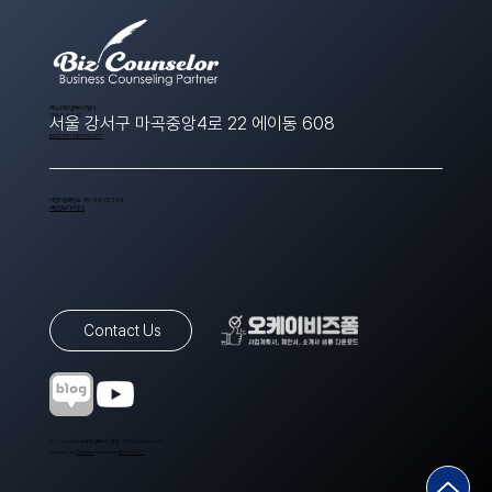
​(주)스타트업에이치알디
1566-8643
서울 강서구 마곡중앙4로 22 에이동 608
ppt@startuphrd.com
사업자등록번호 410-88-00388
개인정보처리방침
Contact Us
© Copyrights 스타트업에이치알디. All Rights Reserved.
Designed by
Wixweb
. Made with
Wix Studio™