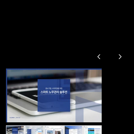
노무관리 솔루션 투자제안서
Problem / Needs
Pain Point
솔루션 현황 / 차이
초기 성과
실적 및 고객사
비즈니스 모델
시장 및 예상 매출 규모
시장 진입 전략
매출 및 비용 계획
비즈니스 모델 확장
투자 플랜
출구 전략
회사개요
구성원