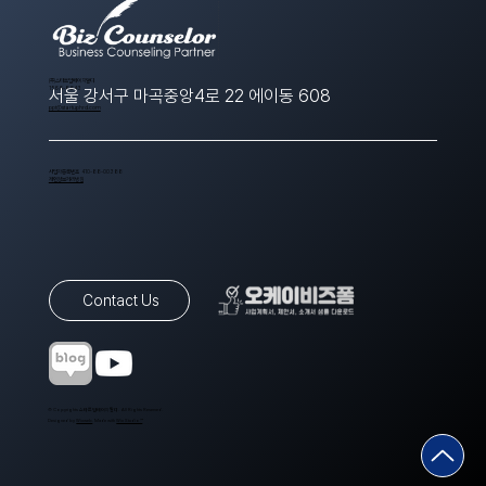
​(주)스타트업에이치알디
1566-8643
서울 강서구 마곡중앙4로 22 에이동 608
ppt@startuphrd.com
사업자등록번호 410-88-00388
개인정보처리방침
Contact Us
© Copyrights 스타트업에이치알디. All Rights Reserved.
Designed by
Wixweb
. Made with
Wix Studio™