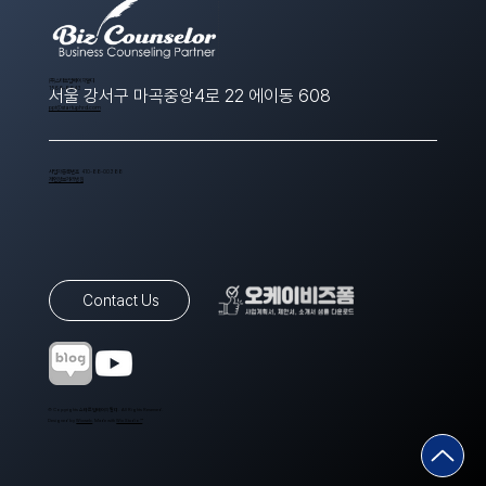
​(주)스타트업에이치알디
1566-8643
서울 강서구 마곡중앙4로 22 에이동 608
ppt@startuphrd.com
사업자등록번호 410-88-00388
개인정보처리방침
Contact Us
© Copyrights 스타트업에이치알디. All Rights Reserved.
Designed by
Wixweb
. Made with
Wix Studio™