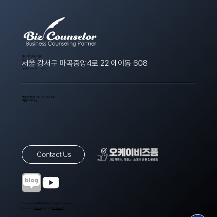
​(주)스타트업에이치알디
1566-8643
서울 강서구 마곡중앙4로 22 에이동 608
ppt@startuphrd.com
사업자등록번호 410-88-00388
개인정보처리방침
Contact Us
© Copyrights 스타트업에이치알디. All Rights Reserved.
Designed by
Wixweb
. Made with
Wix Studio™