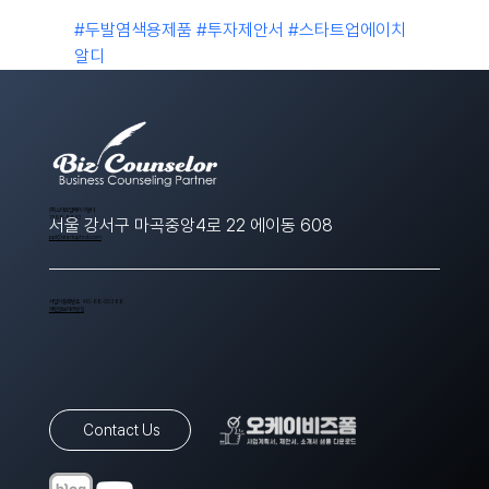
#두발염색용제품
#투자제안서
#스타트업에이치
알디
​(주)스타트업에이치알디
1566-8643
서울 강서구 마곡중앙4로 22 에이동 608
ppt@startuphrd.com
사업자등록번호 410-88-00388
개인정보처리방침
Contact Us