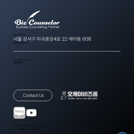
​(주)스타트업에이치알디
1566-8643
서울 강서구 마곡중앙4로 22 에이동 608
ppt@startuphrd.com
사업자등록번호 410-88-00388
개인정보처리방침
Contact Us
© Copyrights 스타트업에이치알디. All Rights Reserved.
Designed by
Wixweb
. Made with
Wix Studio™