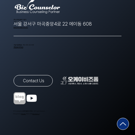
​(주)스타트업에이치알디
1566-8643
서울 강서구 마곡중앙4로 22 에이동 608
ppt@startuphrd.com
사업자등록번호 410-88-00388
개인정보처리방침
Contact Us
© Copyrights 스타트업에이치알디. All Rights Reserved.
Designed by
Wixweb
. Made with
Wix Studio™